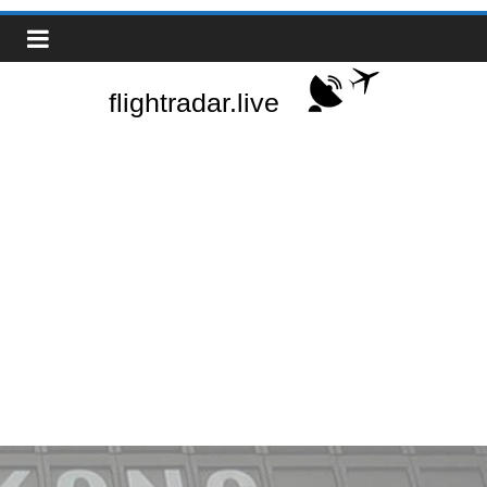
Zum
Real-
Inhalt
springen
Time
Flight
Tracker
|
Flightradar.live
|
Watch