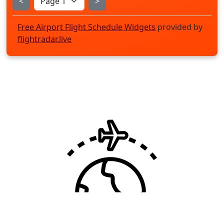
<
>
Free Airport Flight Schedule Widgets
provided by
flightradar.live