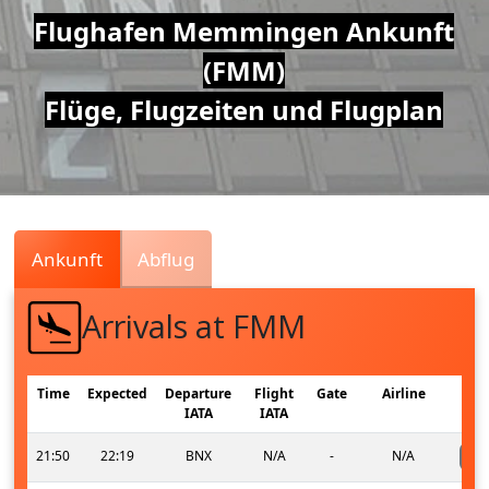
Air
Flughafen Memmingen Ankunft
(FMM)
Traffic
Flüge, Flugzeiten und Flugplan
Live
Ankunft
Abflug
Arrivals at FMM
Time
Expected
Departure
Flight
Gate
Airline
IATA
IATA
21:50
22:19
BNX
N/A
-
N/A