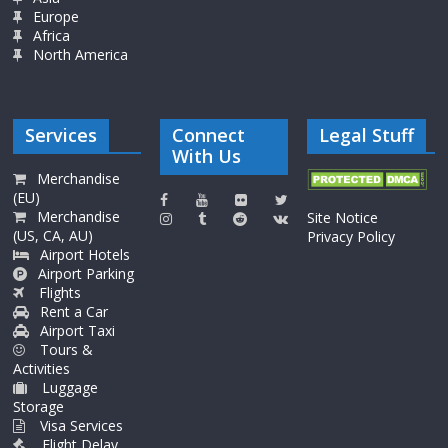
Europe
Africa
North America
Services
Connect
Legal Stuff
With Us
Merchandise
(EU)
Merchandise
Site Notice
(US, CA, AU)
Privacy Policy
Airport Hotels
Airport Parking
Flights
Rent a Car
Airport Taxi
Tours &
Activities
Luggage
Storage
Visa Services
Flight Delay