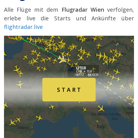
Air
Alle Flüge mit dem
Flugradar Wien
verfolgen,
erlebe live die Starts und Ankünfte über
Traffic
flightradar.live
Live
S T A R T