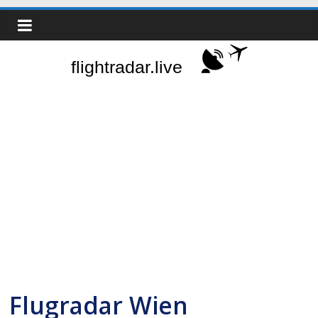
Zum
Real-
Inhalt
springen
Time
Flight
Tracker
|
Flightradar.live
|
Watch
Flugradar Wien