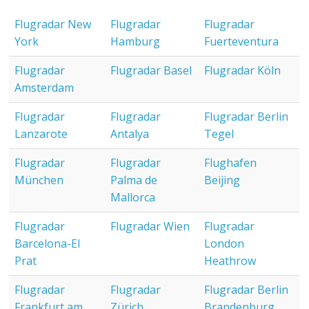
Flugradar New
Flugradar
Flugradar
York
Hamburg
Fuerteventura
Flugradar
Flugradar Basel
Flugradar Köln
Amsterdam
Flugradar
Flugradar
Flugradar Berlin
Lanzarote
Antalya
Tegel
Flugradar
Flugradar
Flughafen
München
Palma de
Beijing
Mallorca
Flugradar
Flugradar Wien
Flugradar
Barcelona-El
London
Prat
Heathrow
Flugradar
Flugradar
Flugradar Berlin
Frankfurt am
Zürich
Brandenburg