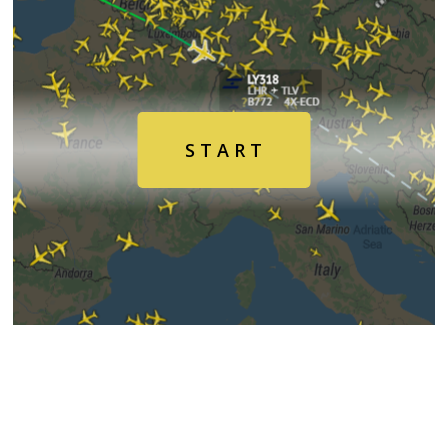
Air
Traffic
Live
S T A R T