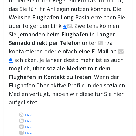
finden Sie in der Regel ein Kontaktformular,
das Sie für Ihr Anliegen nutzen können. Die
Website Flughafen Long Pasia
erreichen Sie
über folgenden Link
#
. Zweitens können
Sie
jemanden beim Flughafen in Langer
Semado direkt per Telefon
unter
n/a
kontaktieren oder einfach
eine E-Mail
an
#
schicken. Je länger desto mehr ist es auch
möglich,
über soziale Medien mit dem
Flughafen in Kontakt zu treten
. Wenn der
Flughafen über aktive Profile in den sozialen
Medien verfügt, haben wir diese für Sie hier
aufgelistet:
n/a
n/a
n/a
n/a