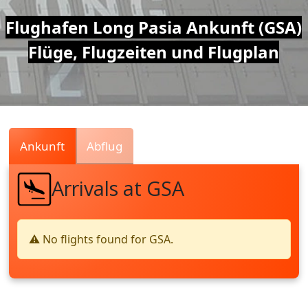
Air
Flughafen Long Pasia Ankunft (GSA)
Flüge, Flugzeiten und Flugplan
Traffic
Live
Ankunft
Abflug
Arrivals at GSA
⚠️ No flights found for GSA.