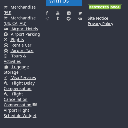
With Us
Merchandise
(EU)
Merchandise
Site Notice
(US, CA, AU)
Privacy Policy
Airport Hotels
Airport Parking
Flights
Rent a Car
Airport Taxi
Tours &
Activities
Luggage
Storage
Visa Services
Flight Delay
Compensation
Flight
Cancellation
Compensation
Airport Flight
Schedule Widget