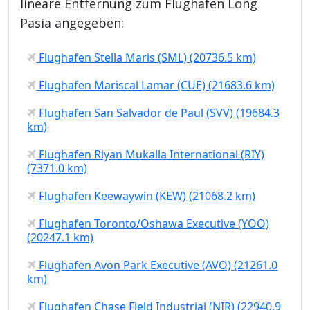
lineare Entfernung zum Flughafen Long
Pasia angegeben:
Flughafen Stella Maris (SML) (20736.5 km)
Flughafen Mariscal Lamar (CUE) (21683.6 km)
Flughafen San Salvador de Paul (SVV) (19684.3
km)
Flughafen Riyan Mukalla International (RIY)
(7371.0 km)
Flughafen Keewaywin (KEW) (21068.2 km)
Flughafen Toronto/Oshawa Executive (YOO)
(20247.1 km)
Flughafen Avon Park Executive (AVO) (21261.0
km)
Flughafen Chase Field Industrial (NIR) (22940.9