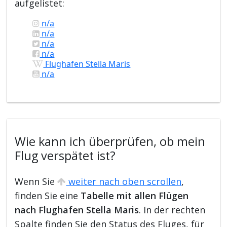
aufgelistet:
n/a
n/a
n/a
n/a
Flughafen Stella Maris
n/a
Wie kann ich überprüfen, ob mein
Flug verspätet ist?
Wenn Sie
weiter nach oben scrollen
,
finden Sie eine
Tabelle mit allen Flügen
nach Flughafen Stella Maris
. In der rechten
Spalte finden Sie den Status des Fluges, für