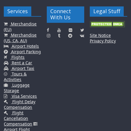
Services
Connect
Legal Stuff
With Us
Merchandise
(EU)
Merchandise
Site Notice
(US, CA, AU)
Privacy Policy
Airport Hotels
Airport Parking
Flights
Rent a Car
Airport Taxi
Tours &
Activities
Luggage
Storage
Visa Services
Flight Delay
Compensation
Flight
Cancellation
Compensation
Airport Flight