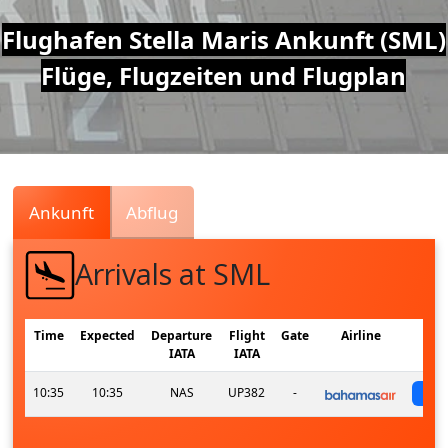
Air
Flughafen Stella Maris Ankunft (SML)
Flüge, Flugzeiten und Flugplan
Traffic
Live
Ankunft
Abflug
Arrivals at SML
Time
Expected
Departure
Flight
Gate
Airline
IATA
IATA
10:35
10:35
NAS
UP382
-
s