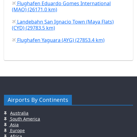
Flughafen Eduardo Gomes International
(MAO) (26171.0 km)
Landebahn San Ignacio Town (Maya Flats)
(CYD) (29783.5 km)
Flughafen Yaguara (AYG) (27853.4 km)
Airports By Continents
Australia
South America
Asia
Europe
Africa