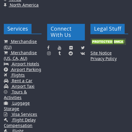
North America
Services
Connect
Legal Stuff
With Us
Merchandise
(EU)
Merchandise
Site Notice
(US, CA, AU)
Privacy Policy
Airport Hotels
Airport Parking
Flights
Rent a Car
Airport Taxi
Tours &
Activities
Luggage
Storage
Visa Services
Flight Delay
Compensation
Flight