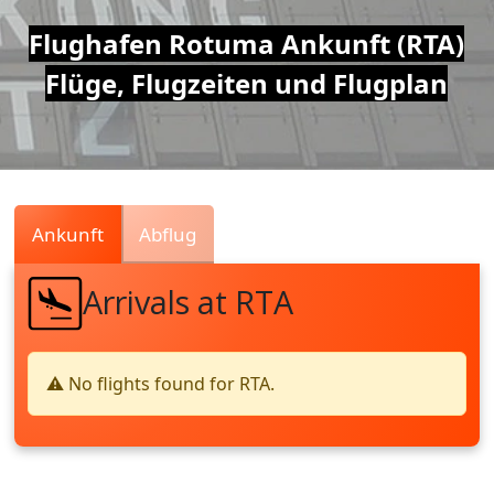
Air
Flughafen Rotuma Ankunft (RTA)
Flüge, Flugzeiten und Flugplan
Traffic
Live
Ankunft
Abflug
Arrivals at RTA
⚠️ No flights found for RTA.