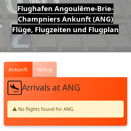
Air
Flughafen Angoulême-Brie-
Champniers Ankunft (ANG)
Traffic
Flüge, Flugzeiten und Flugplan
Live
Ankunft
Abflug
Arrivals at ANG
⚠️ No flights found for ANG.