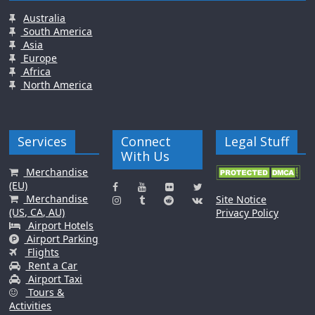
Australia
South America
Asia
Europe
Africa
North America
Services
Connect
Legal Stuff
With Us
Merchandise
(EU)
Merchandise
Site Notice
(US, CA, AU)
Privacy Policy
Airport Hotels
Airport Parking
Flights
Rent a Car
Airport Taxi
Tours &
Activities