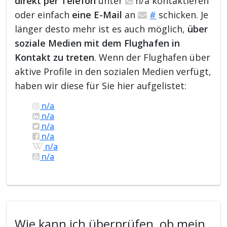
direkt per Telefon
unter
n/a kontaktieren
oder einfach
eine E-Mail
an
#
schicken. Je
länger desto mehr ist es auch möglich,
über
soziale Medien mit dem Flughafen in
Kontakt zu treten
. Wenn der Flughafen über
aktive Profile in den sozialen Medien verfügt,
haben wir diese für Sie hier aufgelistet:
n/a
n/a
n/a
n/a
n/a
n/a
Wie kann ich überprüfen, ob mein