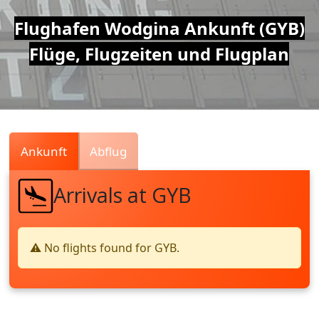
Air
Flughafen Wodgina Ankunft (GYB)
Flüge, Flugzeiten und Flugplan
Traffic
Live
Ankunft
Abflug
Arrivals at GYB
⚠️ No flights found for GYB.