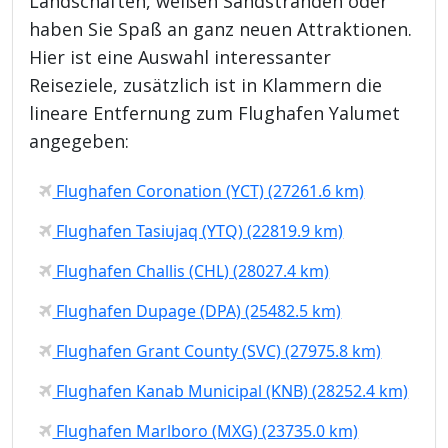
Landschaften, weißen Sandstränden oder
haben Sie Spaß an ganz neuen Attraktionen.
Hier ist eine Auswahl interessanter
Reiseziele, zusätzlich ist in Klammern die
lineare Entfernung zum Flughafen Yalumet
angegeben:
Flughafen Coronation (YCT) (27261.6 km)
Flughafen Tasiujaq (YTQ) (22819.9 km)
Flughafen Challis (CHL) (28027.4 km)
Flughafen Dupage (DPA) (25482.5 km)
Flughafen Grant County (SVC) (27975.8 km)
Flughafen Kanab Municipal (KNB) (28252.4 km)
Flughafen Marlboro (MXG) (23735.0 km)