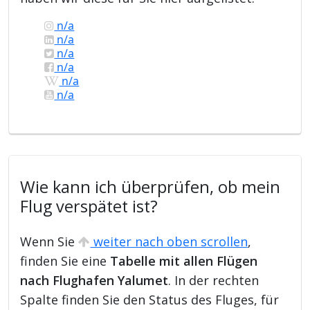
n/a
n/a
n/a
n/a
n/a
n/a
Wie kann ich überprüfen, ob mein
Flug verspätet ist?
Wenn Sie
weiter nach oben scrollen
,
finden Sie eine
Tabelle mit allen Flügen
nach Flughafen Yalumet
. In der rechten
Spalte finden Sie den Status des Fluges, für