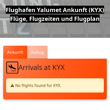
Air
Flughafen Yalumet Ankunft (KYX)
Flüge, Flugzeiten und Flugplan
Traffic
Live
Ankunft
Abflug
Arrivals at KYX
⚠️ No flights found for KYX.