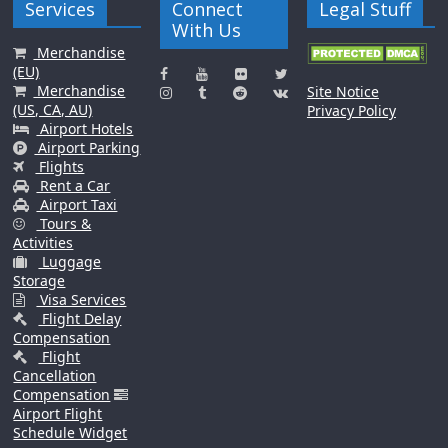
Services
Connect
Legal Stuff
With Us
Merchandise
(EU)
Merchandise
Site Notice
(US, CA, AU)
Privacy Policy
Airport Hotels
Airport Parking
Flights
Rent a Car
Airport Taxi
Tours &
Activities
Luggage
Storage
Visa Services
Flight Delay
Compensation
Flight
Cancellation
Compensation
Airport Flight
Schedule Widget