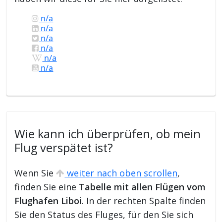
n/a
n/a
n/a
n/a
n/a
n/a
Wie kann ich überprüfen, ob mein
Flug verspätet ist?
Wenn Sie
weiter nach oben scrollen
,
finden Sie eine
Tabelle mit allen Flügen vom
Flughafen Liboi
. In der rechten Spalte finden
Sie den Status des Fluges, für den Sie sich