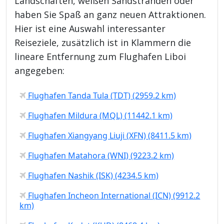
Landschaften, weißen Sandstränden oder
haben Sie Spaß an ganz neuen Attraktionen.
Hier ist eine Auswahl interessanter
Reiseziele, zusätzlich ist in Klammern die
lineare Entfernung zum Flughafen Liboi
angegeben:
Flughafen Tanda Tula (TDT) (2959.2 km)
Flughafen Mildura (MQL) (11442.1 km)
Flughafen Xiangyang Liuji (XFN) (8411.5 km)
Flughafen Matahora (WNI) (9223.2 km)
Flughafen Nashik (ISK) (4234.5 km)
Flughafen Incheon International (ICN) (9912.2
km)