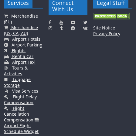
Services
Connect
Legal Stuff
With Us
Merchandise
(EU)
Merchandise
Site Notice
(US, CA, AU)
Privacy Policy
Airport Hotels
Airport Parking
Flights
Rent a Car
Airport Taxi
Tours &
Activities
Luggage
Storage
Visa Services
Flight Delay
Compensation
Flight
Cancellation
Compensation
Airport Flight
Schedule Widget