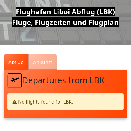
Air
Flughafen Liboi Abflug (LBK)
Flüge, Flugzeiten und Flugplan
Traffic
Live
Abflug
Ankunft
Departures from LBK
⚠️ No flights found for LBK.