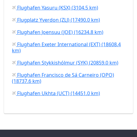
Flughafen Yasuru (KSX) (3104.5 km)
Flugplatz Yverdon (ZLJ) (17490.0 km)
Flughafen Joensuu (JOE) (16234.8 km)
Flughafen Exeter International (EXT) (18608.4
km)
Flughafen Stykkishólmur (SYK) (20859.0 km)
Flughafen Francisco de Sá Carneiro (OPO)
(18737.6 km)
Flughafen Ukhta (UCT) (14451.0 km)