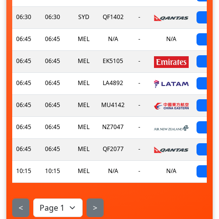
06:30
06:30
SYD
QF1402
-
sch
06:45
06:45
MEL
N/A
-
N/A
sch
06:45
06:45
MEL
EK5105
-
sch
06:45
06:45
MEL
LA4892
-
sch
06:45
06:45
MEL
MU4142
-
sch
06:45
06:45
MEL
NZ7047
-
sch
06:45
06:45
MEL
QF2077
-
sch
10:15
10:15
MEL
N/A
-
N/A
sch
<
>