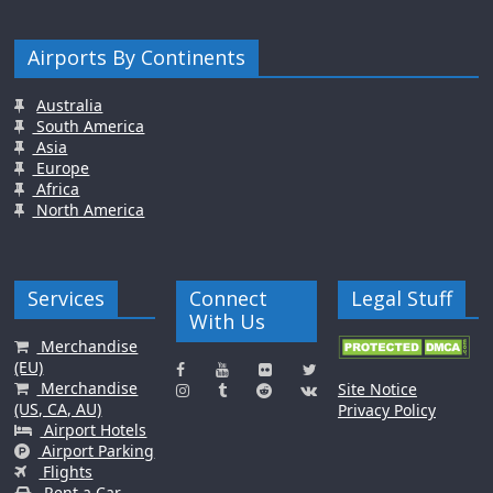
Airports By Continents
Australia
South America
Asia
Europe
Africa
North America
Services
Connect
Legal Stuff
With Us
Merchandise
(EU)
Merchandise
Site Notice
(US, CA, AU)
Privacy Policy
Airport Hotels
Airport Parking
Flights
Rent a Car