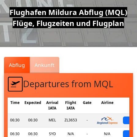
Air
Flughafen Mildura Abflug (MQL)
Flüge, Flugzeiten und Flugplan
Traffic
Live
Abflug
Ankunft
Departures from MQL
Time
Expected
Arrival
Flight
Gate
Airline
S
IATA
IATA
06:30
06:30
MEL
ZL3653
-
sch
06:30
06:30
SYD
N/A
-
N/A
sch