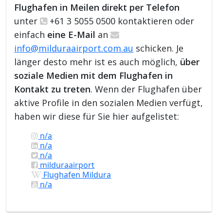
Flughafen in Meilen direkt per Telefon
unter
+61 3 5055 0500 kontaktieren oder
einfach
eine E-Mail
an
info@milduraairport.com.au
schicken. Je
länger desto mehr ist es auch möglich,
über
soziale Medien mit dem Flughafen in
Kontakt zu treten
. Wenn der Flughafen über
aktive Profile in den sozialen Medien verfügt,
haben wir diese für Sie hier aufgelistet:
n/a
n/a
n/a
milduraairport
Flughafen Mildura
n/a