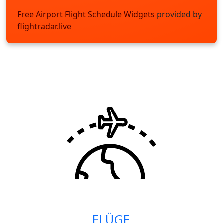
Free Airport Flight Schedule Widgets
provided by
flightradar.live
FLÜGE