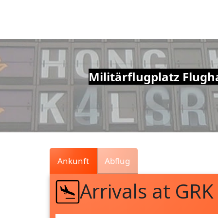
Air
Traffic
Live
Militärflugplatz Flug
Ankunft
Abflug
Arrivals at GRK