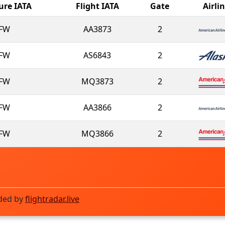
ure IATA
Flight IATA
Gate
Airli
FW
AA3873
2
FW
AS6843
2
FW
MQ3873
2
FW
AA3866
2
FW
MQ3866
2
ded by
flightradar.live