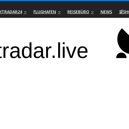
GHTRADAR24
FLUGHAFEN
REISEBÜRO
NEWS
🛒SH