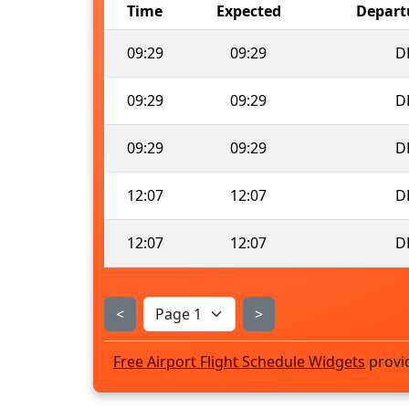
Time
Expected
Depart
09:29
09:29
D
09:29
09:29
D
09:29
09:29
D
12:07
12:07
D
12:07
12:07
D
<
>
Free Airport Flight Schedule Widgets
provi