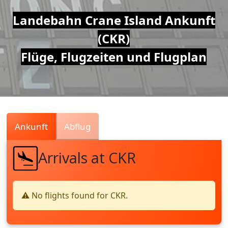
Air
Landebahn Crane Island Ankunft
(CKR)
Traffic
Flüge, Flugzeiten und Flugplan
Live
Ankunft
Abflug
Arrivals at CKR
⚠️ No flights found for CKR.