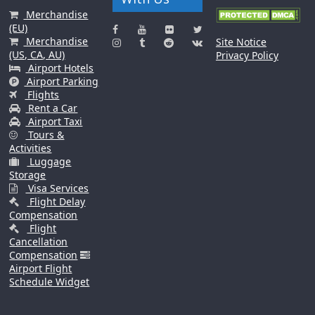
Merchandise
(EU)
Merchandise
Site Notice
(US, CA, AU)
Privacy Policy
Airport Hotels
Airport Parking
Flights
Rent a Car
Airport Taxi
Tours &
Activities
Luggage
Storage
Visa Services
Flight Delay
Compensation
Flight
Cancellation
Compensation
Airport Flight
Schedule Widget