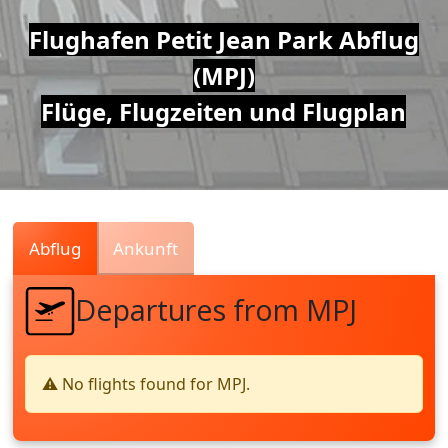
Air
Flughafen Petit Jean Park Abflug
(MPJ)
Traffic
Flüge, Flugzeiten und Flugplan
Live
Abflug
Ankunft
Departures from MPJ
⚠️ No flights found for MPJ.