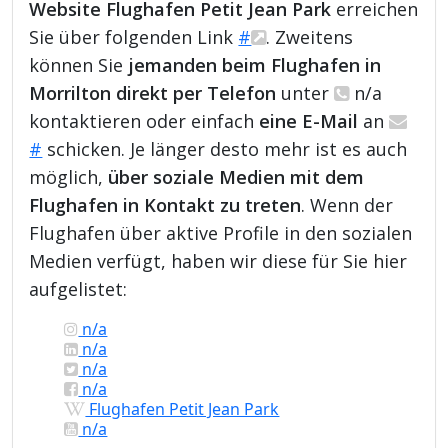
Website Flughafen Petit Jean Park
erreichen
Sie über folgenden Link
#
. Zweitens
können Sie
jemanden beim Flughafen in
Morrilton direkt per Telefon
unter
n/a
kontaktieren oder einfach
eine E-Mail
an
#
schicken. Je länger desto mehr ist es auch
möglich,
über soziale Medien mit dem
Flughafen in Kontakt zu treten
. Wenn der
Flughafen über aktive Profile in den sozialen
Medien verfügt, haben wir diese für Sie hier
aufgelistet:
n/a
n/a
n/a
n/a
Flughafen Petit Jean Park
n/a