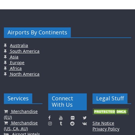
Airports By Continents
Australia
South America
Asia
Europe
Africa
North America
Services
Connect
Legal Stuff
With Us
Merchandise
(EU)
Merchandise
Site Notice
(US, CA, AU)
Privacy Policy
Airport Hotels