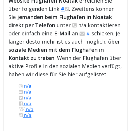
Website Flughafen Noatak
erreichen Sie
über folgenden Link
#
. Zweitens können
Sie
jemanden beim Flughafen in Noatak
direkt per Telefon
unter
n/a kontaktieren
oder einfach
eine E-Mail
an
#
schicken. Je
länger desto mehr ist es auch möglich,
über
soziale Medien mit dem Flughafen in
Kontakt zu treten
. Wenn der Flughafen über
aktive Profile in den sozialen Medien verfügt,
haben wir diese für Sie hier aufgelistet:
n/a
n/a
n/a
n/a
n/a
n/a