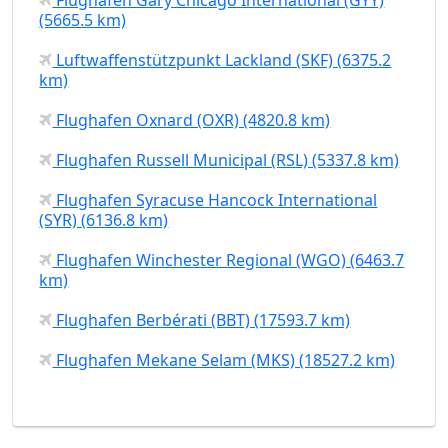
(5665.5 km)
Luftwaffenstützpunkt Lackland (SKF) (6375.2
km)
Flughafen Oxnard (OXR) (4820.8 km)
Flughafen Russell Municipal (RSL) (5337.8 km)
Flughafen Syracuse Hancock International
(SYR) (6136.8 km)
Flughafen Winchester Regional (WGO) (6463.7
km)
Flughafen Berbérati (BBT) (17593.7 km)
Flughafen Mekane Selam (MKS) (18527.2 km)