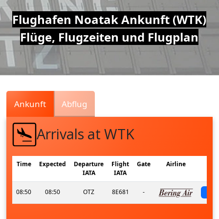
Air
Flughafen Noatak Ankunft (WTK)
Flüge, Flugzeiten und Flugplan
Traffic
Live
Ankunft
Abflug
Arrivals at WTK
Time
Expected
Departure
Flight
Gate
Airline
IATA
IATA
08:50
08:50
OTZ
8E681
-
s