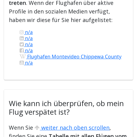
treten
. Wenn der Flughafen über aktive
Profile in den sozialen Medien verfügt,
haben wir diese für Sie hier aufgelistet:
n/a
n/a
n/a
n/a
Flughafen Montevideo Chippewa County
n/a
Wie kann ich überprüfen, ob mein
Flug verspätet ist?
Wenn Sie
weiter nach oben scrollen
,
finden Sie eine
Tabelle mit allen Flügen vom