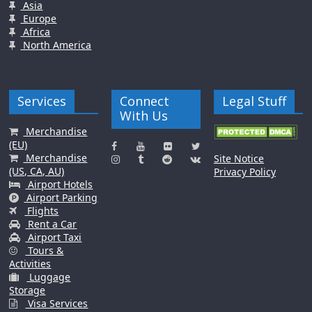
Asia
Europe
Africa
North America
Services
Connect
Legal Stuff
With Us
Merchandise
(EU)
Merchandise
Site Notice
(US, CA, AU)
Privacy Policy
Airport Hotels
Airport Parking
Flights
Rent a Car
Airport Taxi
Tours &
Activities
Luggage
Storage
Visa Services