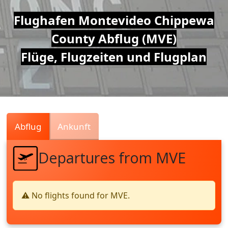
Air
Flughafen Montevideo Chippewa
County Abflug (MVE)
Traffic
Flüge, Flugzeiten und Flugplan
Live
Abflug
Ankunft
Departures from MVE
⚠️ No flights found for MVE.