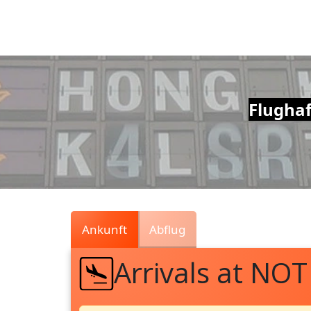
Air
Traffic
Live
Flughaf
Ankunft
Abflug
Arrivals at NOT