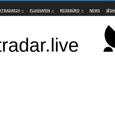
GHTRADAR24
FLUGHAFEN
REISEBÜRO
NEWS
🛒SH