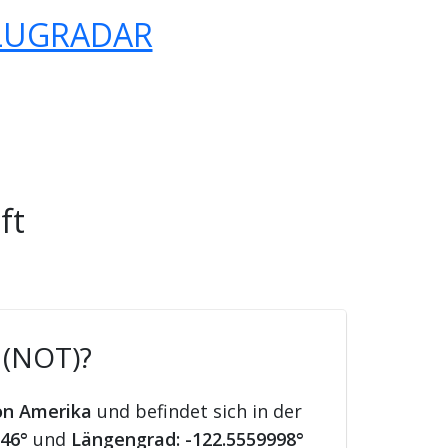
LUGRADAR
ft
 (NOT)?
on Amerika
und befindet sich in der
046°
und
Längengrad: -122.5559998°