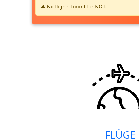
⚠️ No flights found for NOT.
FLÜGE