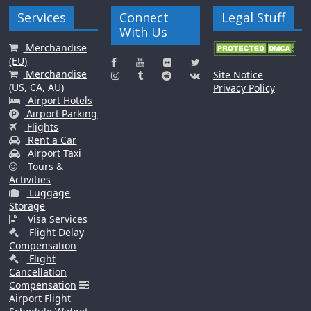
Services
Connect
Legal Stuff
With Us
Merchandise
(EU)
Merchandise
Site Notice
(US, CA, AU)
Privacy Policy
Airport Hotels
Airport Parking
Flights
Rent a Car
Airport Taxi
Tours &
Activities
Luggage
Storage
Visa Services
Flight Delay
Compensation
Flight
Cancellation
Compensation
Airport Flight