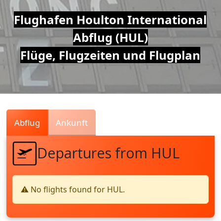
Air
Flughafen Houlton International
Abflug (HUL)
Traffic
Flüge, Flugzeiten und Flugplan
Live
Abflug
Ankunft
Departures from HUL
⚠️ No flights found for HUL.