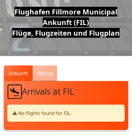
Air
Flughafen Fillmore Municipal
Ankunft (FIL)
Traffic
Flüge, Flugzeiten und Flugplan
Live
Ankunft
Abflug
Arrivals at FIL
⚠️ No flights found for FIL.