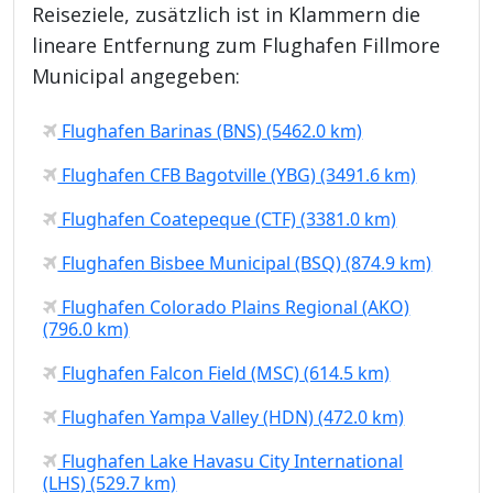
Reiseziele, zusätzlich ist in Klammern die
lineare Entfernung zum Flughafen Fillmore
Municipal angegeben:
Flughafen Barinas (BNS) (5462.0 km)
Flughafen CFB Bagotville (YBG) (3491.6 km)
Flughafen Coatepeque (CTF) (3381.0 km)
Flughafen Bisbee Municipal (BSQ) (874.9 km)
Flughafen Colorado Plains Regional (AKO)
(796.0 km)
Flughafen Falcon Field (MSC) (614.5 km)
Flughafen Yampa Valley (HDN) (472.0 km)
Flughafen Lake Havasu City International
(LHS) (529.7 km)