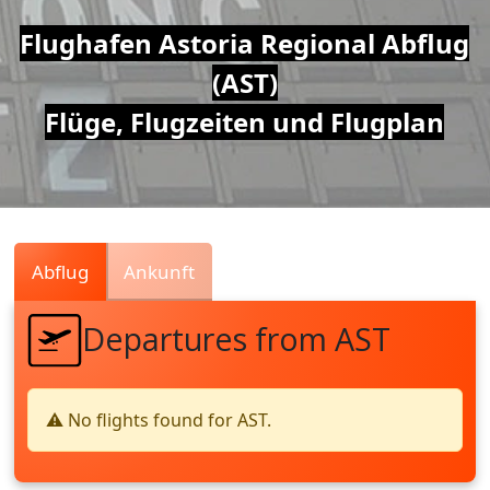
Air
Flughafen Astoria Regional Abflug
(AST)
Traffic
Flüge, Flugzeiten und Flugplan
Live
Abflug
Ankunft
Departures from AST
⚠️ No flights found for AST.