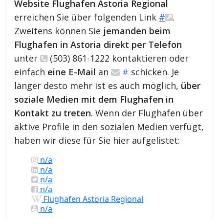
Website Flughafen Astoria Regional
erreichen Sie über folgenden Link
#
.
Zweitens können Sie
jemanden beim
Flughafen in Astoria direkt per Telefon
unter
(503) 861-1222 kontaktieren oder
einfach
eine E-Mail
an
#
schicken. Je
länger desto mehr ist es auch möglich,
über
soziale Medien mit dem Flughafen in
Kontakt zu treten
. Wenn der Flughafen über
aktive Profile in den sozialen Medien verfügt,
haben wir diese für Sie hier aufgelistet:
n/a
n/a
n/a
n/a
Flughafen Astoria Regional
n/a