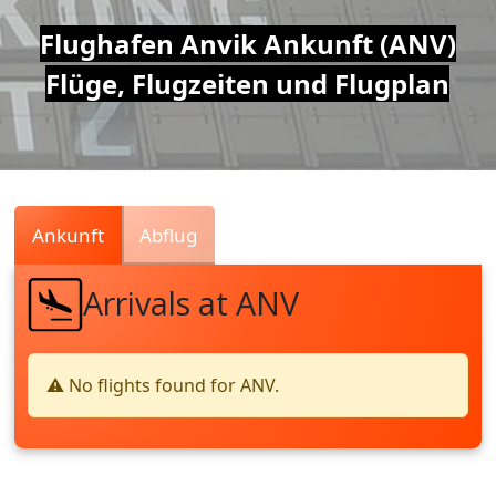
Air
Flughafen Anvik Ankunft (ANV)
Flüge, Flugzeiten und Flugplan
Traffic
Live
Ankunft
Abflug
Arrivals at ANV
⚠️ No flights found for ANV.