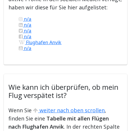
haben wir diese für Sie hier aufgelistet:
n/a
n/a
n/a
n/a
Flughafen Anvik
n/a
Wie kann ich überprüfen, ob mein
Flug verspätet ist?
Wenn Sie
weiter nach oben scrollen
,
finden Sie eine
Tabelle mit allen Flügen
nach Flughafen Anvik
. In der rechten Spalte