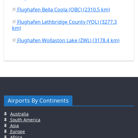
Flughafen Bella Coola (QBC) (2310.5 km)
Flughafen Lethbridge County (YQL) (3277.3
km)
Flughafen Wollaston Lake (ZWL) (3178.4 km)
Airports By Continents
Australia
South America
Asia
Europe
Africa