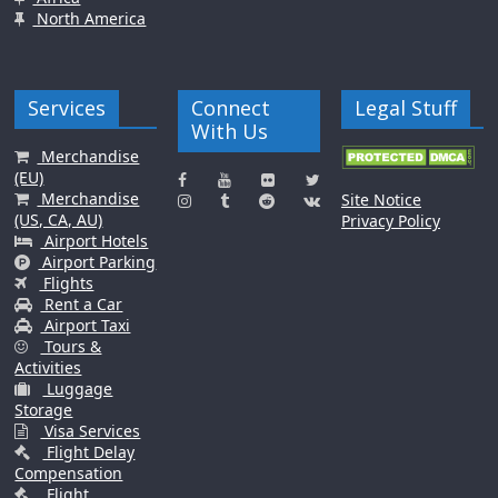
North America
Services
Connect
Legal Stuff
With Us
Merchandise
(EU)
Merchandise
Site Notice
(US, CA, AU)
Privacy Policy
Airport Hotels
Airport Parking
Flights
Rent a Car
Airport Taxi
Tours &
Activities
Luggage
Storage
Visa Services
Flight Delay
Compensation
Flight