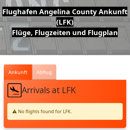
Air
Flughafen Angelina County Ankunft
(LFK)
Traffic
Flüge, Flugzeiten und Flugplan
Live
Ankunft
Abflug
Arrivals at LFK
⚠️ No flights found for LFK.