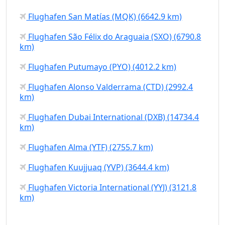
Flughafen San Matías (MQK) (6642.9 km)
Flughafen São Félix do Araguaia (SXO) (6790.8
km)
Flughafen Putumayo (PYO) (4012.2 km)
Flughafen Alonso Valderrama (CTD) (2992.4
km)
Flughafen Dubai International (DXB) (14734.4
km)
Flughafen Alma (YTF) (2755.7 km)
Flughafen Kuujjuaq (YVP) (3644.4 km)
Flughafen Victoria International (YYJ) (3121.8
km)