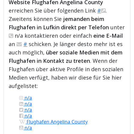
Website Flughafen Angelina County
erreichen Sie über folgenden Link
#
.
Zweitens können Sie
jemanden beim
Flughafen in Lufkin direkt per Telefon
unter
n/a kontaktieren oder einfach
eine E-Mail
an
#
schicken. Je länger desto mehr ist es
auch möglich,
über soziale Medien mit dem
Flughafen in Kontakt zu treten
. Wenn der
Flughafen über aktive Profile in den sozialen
Medien verfügt, haben wir diese für Sie hier
aufgelistet:
n/a
n/a
n/a
n/a
Flughafen Angelina County
n/a