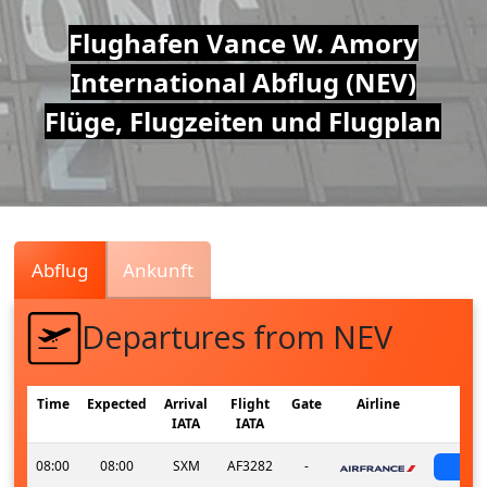
Air
Flughafen Vance W. Amory
International Abflug (NEV)
Traffic
Flüge, Flugzeiten und Flugplan
Live
Abflug
Ankunft
Departures from NEV
Time
Expected
Arrival
Flight
Gate
Airline
S
IATA
IATA
08:00
08:00
SXM
AF3282
-
sch