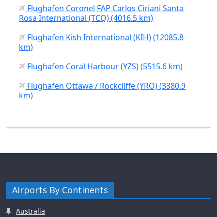
Flughafen Coronel FAP Carlos Ciriani Santa
Rosa International (TCQ) (4016.5 km)
Flughafen Kish International (KIH) (12085.8
km)
Flughafen Coral Harbour (YZS) (5515.6 km)
Flughafen Ottawa / Rockcliffe (YRO) (3380.9
km)
Airports By Continents
Australia