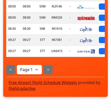
08:00
08:00
SXM
KL9146
-
sch
08:00
08:00
SXM
WM326
-
sch
08:30
08:30
SKB
9K1616
-
sch
09:27
09:27
STT
9K7381
-
sch
09:27
09:27
STT
UA6415
-
sch
<
>
Free Airport Flight Schedule Widgets
provided by
flightradar.live