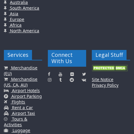
Australia
South America
Asia
Europe
Africa
North America
Services
Connect
Legal Stuff
With Us
Merchandise
(EU)
Merchandise
Site Notice
(US, CA, AU)
Privacy Policy
Airport Hotels
Airport Parking
Flights
Rent a Car
Airport Taxi
Tours &
Activities
Luggage