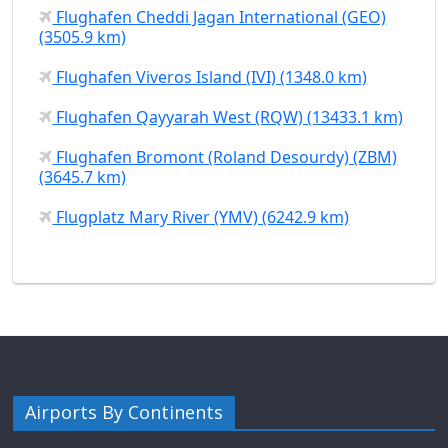
Flughafen Cheddi Jagan International (GEO)
(3505.9 km)
Flughafen Viveros Island (IVI) (1348.0 km)
Flughafen Qayyarah West (RQW) (13433.1 km)
Flughafen Bromont (Roland Desourdy) (ZBM)
(3645.7 km)
Flugplatz Mary River (YMV) (6242.9 km)
Airports By Continents