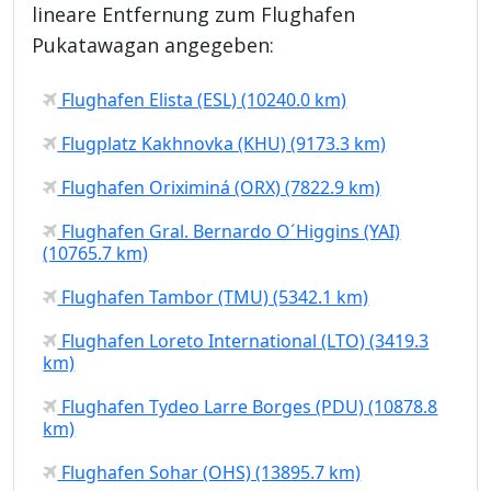
lineare Entfernung zum Flughafen
Pukatawagan angegeben:
Flughafen Elista (ESL) (10240.0 km)
Flugplatz Kakhnovka (KHU) (9173.3 km)
Flughafen Oriximiná (ORX) (7822.9 km)
Flughafen Gral. Bernardo O´Higgins (YAI)
(10765.7 km)
Flughafen Tambor (TMU) (5342.1 km)
Flughafen Loreto International (LTO) (3419.3
km)
Flughafen Tydeo Larre Borges (PDU) (10878.8
km)
Flughafen Sohar (OHS) (13895.7 km)