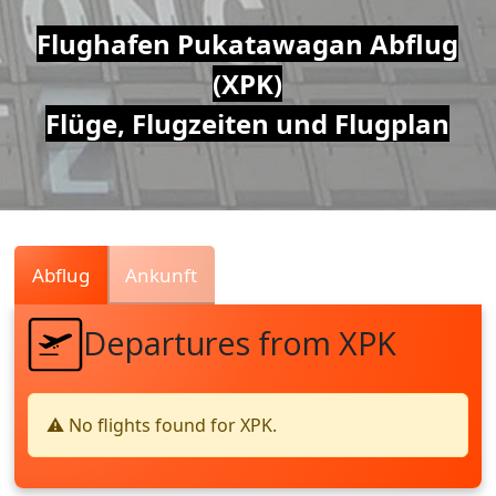
Air
Flughafen Pukatawagan Abflug
(XPK)
Traffic
Flüge, Flugzeiten und Flugplan
Live
Abflug
Ankunft
Departures from XPK
⚠️ No flights found for XPK.