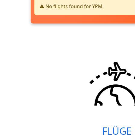
⚠️ No flights found for YPM.
FLÜGE