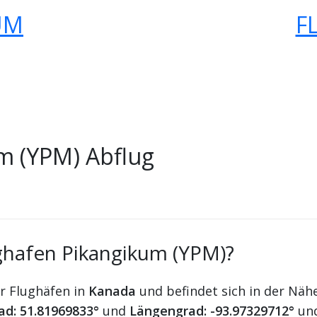
UM
F
m (YPM) Abflug
ughafen Pikangikum (YPM)?
er Flughäfen in
Kanada
und befindet sich in der Näh
ad: 51.81969833°
und
Längengrad: -93.97329712°
un