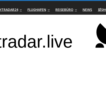
GHTRADAR24
FLUGHAFEN
REISEBÜRO
NEWS
🛒SH