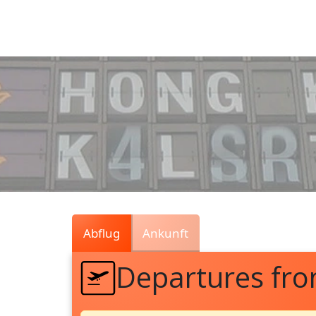
Air
Traffic
Live
Abflug
Ankunft
Departures fr