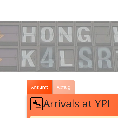
Air
Traffic
Live
Ankunft
Abflug
Arrivals at YPL