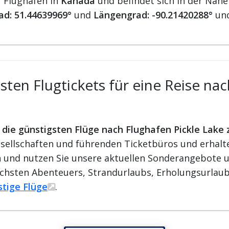
r Flughäfen in
Kanada
und befindet sich in der Nähe
ad: 51.44639969°
und
Längengrad: -90.21420288°
un
ten Flugtickets für eine Reise nac
r die günstigsten Flüge nach Flughafen Pickle Lake
ellschaften und führenden Ticketbüros und erhalten
ren und nutzen Sie unsere aktuellen Sonderangebote u
ächsten Abenteuers, Strandurlaubs, Erholungsurlaub
stige Flüge
.