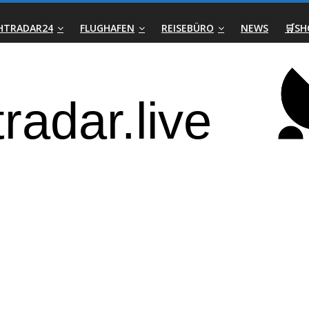
GHTRADAR24
FLUGHAFEN
REISEBÜRO
NEWS
🛒SH