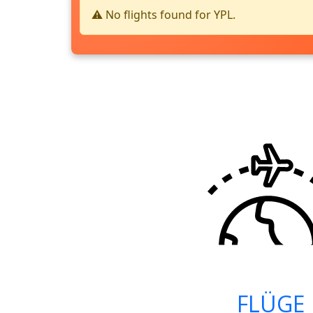
⚠️ No flights found for YPL.
FLÜGE