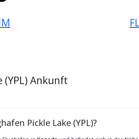
UM
F
e (YPL) Ankunft
hafen Pickle Lake (YPL)?