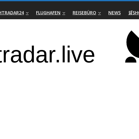
GHTRADAR24
FLUGHAFEN
REISEBÜRO
NEWS
🛒SH