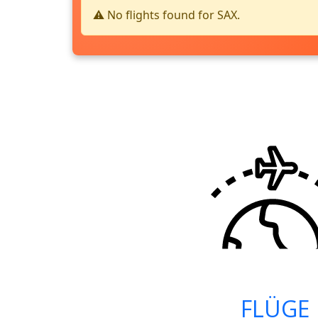
⚠️ No flights found for SAX.
FLÜGE