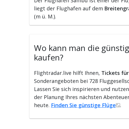
Der Flughafen Sambu ist einer der Fl
liegt der Flughafen auf dem
Breitengr
(m ü. M.).
Wo kann man die günstigs
kaufen?
Flightradar.live hilft Ihnen,
Tickets fü
Sonderangeboten bei 728 Fluggesellsch
Lassen Sie sich inspirieren und nutze
der Planung Ihres nächsten Abenteuer
heute.
Finden Sie günstige Flüge
.