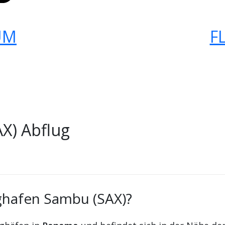
UM
F
X) Abflug
ughafen Sambu (SAX)?