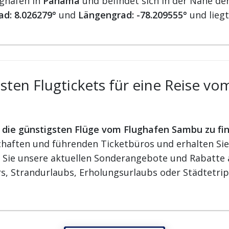
ughäfen in
Panama
und befindet sich in der Nähe de
ad: 8.026279°
und
Längengrad: -78.209555°
und lieg
ten Flugtickets für eine Reise v
r die günstigsten Flüge vom Flughafen Sambu zu fi
aften und führenden Ticketbüros und erhalten Sie d
n Sie unsere aktuellen Sonderangebote und Rabatte a
s, Strandurlaubs, Erholungsurlaubs oder Städtetrip