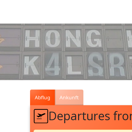
Air
Traffic
Live
Abflug
Ankunft
Departures fr