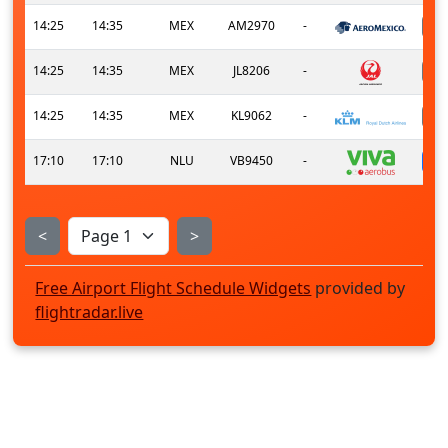
14:25
14:35
MEX
AM2970
-
14:25
14:35
MEX
JL8206
-
14:25
14:35
MEX
KL9062
-
17:10
17:10
NLU
VB9450
-
<
>
Free Airport Flight Schedule Widgets
provided by
flightradar.live