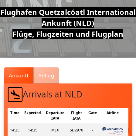
Air
Flughafen Quetzalcóatl International
Ankunft (NLD)
Traffic
Flüge, Flugzeiten und Flugplan
Live
Ankunft
Abflug
Arrivals at NLD
Time
Expected
Departure
Flight
Gate
Airline
IATA
IATA
14:25
14:35
MEX
5D2970
-