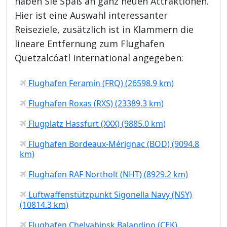
haben Sie Spaß an ganz neuen Attraktionen.
Hier ist eine Auswahl interessanter
Reiseziele, zusätzlich ist in Klammern die
lineare Entfernung zum Flughafen
Quetzalcóatl International angegeben:
Flughafen Feramin (FRQ) (26598.9 km)
Flughafen Roxas (RXS) (23389.3 km)
Flugplatz Hassfurt (XXX) (9885.0 km)
Flughafen Bordeaux-Mérignac (BOD) (9094.8
km)
Flughafen RAF Northolt (NHT) (8929.2 km)
Luftwaffenstützpunkt Sigonella Navy (NSY)
(10814.3 km)
Flughafen Chelyabinsk Balandino (CEK)