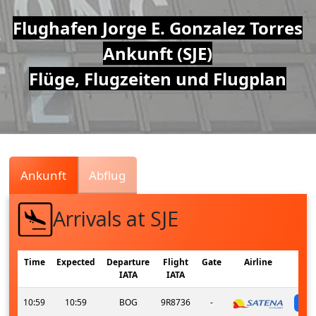
Air
Flughafen Jorge E. Gonzalez Torres
Ankunft (SJE)
Traffic
Flüge, Flugzeiten und Flugplan
Live
Ankunft
Abflug
Arrivals at SJE
Time
Expected
Departure
Flight
Gate
Airline
IATA
IATA
10:59
10:59
BOG
9R8736
-