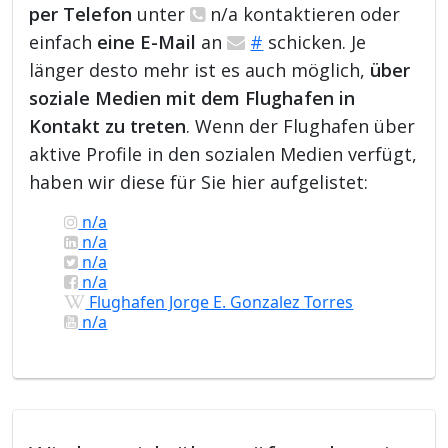
per Telefon
unter
n/a kontaktieren oder
einfach
eine E-Mail
an
#
schicken. Je
länger desto mehr ist es auch möglich,
über
soziale Medien mit dem Flughafen in
Kontakt zu treten
. Wenn der Flughafen über
aktive Profile in den sozialen Medien verfügt,
haben wir diese für Sie hier aufgelistet:
n/a
n/a
n/a
n/a
Flughafen Jorge E. Gonzalez Torres
n/a