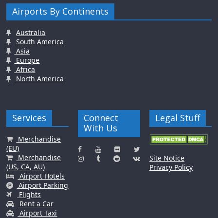
Airports By Continents
Australia
South America
Asia
Europe
Africa
North America
Services
Connect
Legal Stuff
With Us
Merchandise
(EU)
Merchandise
Site Notice
(US, CA, AU)
Privacy Policy
Airport Hotels
Airport Parking
Flights
Rent a Car
Airport Taxi