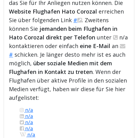
das Sie für Ihr Anliegen nutzen können. Die
Website Flughafen Hato Corozal
erreichen
Sie über folgenden Link
#
. Zweitens
können Sie
jemanden beim Flughafen in
Hato Corozal direkt per Telefon
unter
n/a
kontaktieren oder einfach
eine E-Mail
an
#
schicken. Je länger desto mehr ist es auch
möglich,
über soziale Medien mit dem
Flughafen in Kontakt zu treten
. Wenn der
Flughafen über aktive Profile in den sozialen
Medien verfügt, haben wir diese für Sie hier
aufgelistet:
n/a
n/a
n/a
n/a
n/a