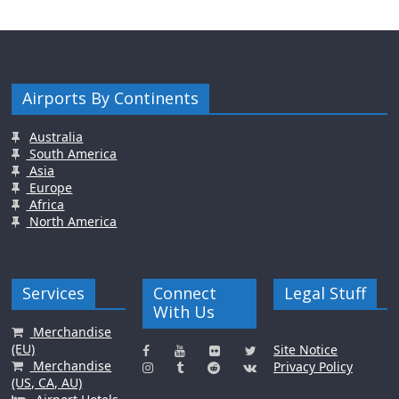
Airports By Continents
Australia
South America
Asia
Europe
Africa
North America
Services
Connect
Legal Stuff
With Us
Merchandise
(EU)
Site Notice
Merchandise
Privacy Policy
(US, CA, AU)