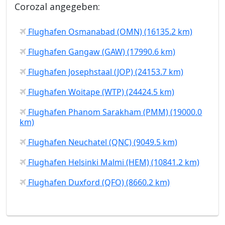
Corozal angegeben:
Flughafen Osmanabad (OMN) (16135.2 km)
Flughafen Gangaw (GAW) (17990.6 km)
Flughafen Josephstaal (JOP) (24153.7 km)
Flughafen Woitape (WTP) (24424.5 km)
Flughafen Phanom Sarakham (PMM) (19000.0
km)
Flughafen Neuchatel (QNC) (9049.5 km)
Flughafen Helsinki Malmi (HEM) (10841.2 km)
Flughafen Duxford (QFO) (8660.2 km)