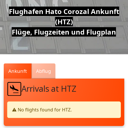
Air
Flughafen Hato Corozal Ankunft
(HTZ)
Traffic
Flüge, Flugzeiten und Flugplan
Live
Ankunft
Abflug
Arrivals at HTZ
⚠️ No flights found for HTZ.