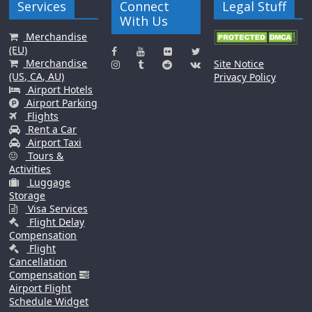
Services
Connect
Legal Stuff
With Us
Merchandise
(EU)
Merchandise
Site Notice
(US, CA, AU)
Privacy Policy
Airport Hotels
Airport Parking
Flights
Rent a Car
Airport Taxi
Tours &
Activities
Luggage
Storage
Visa Services
Flight Delay
Compensation
Flight
Cancellation
Compensation
Airport Flight
Schedule Widget