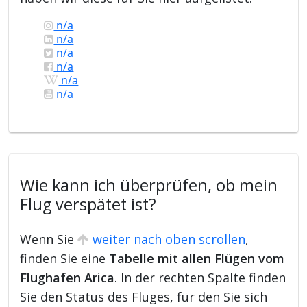
n/a
n/a
n/a
n/a
n/a
n/a
Wie kann ich überprüfen, ob mein
Flug verspätet ist?
Wenn Sie
weiter nach oben scrollen
,
finden Sie eine
Tabelle mit allen Flügen vom
Flughafen Arica
. In der rechten Spalte finden
Sie den Status des Fluges, für den Sie sich