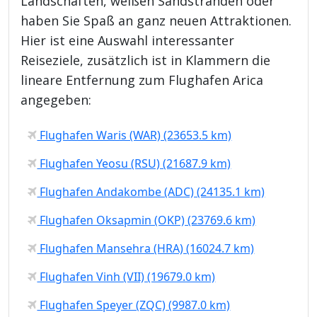
Landschaften, weißen Sandstränden oder
haben Sie Spaß an ganz neuen Attraktionen.
Hier ist eine Auswahl interessanter
Reiseziele, zusätzlich ist in Klammern die
lineare Entfernung zum Flughafen Arica
angegeben:
Flughafen Waris (WAR) (23653.5 km)
Flughafen Yeosu (RSU) (21687.9 km)
Flughafen Andakombe (ADC) (24135.1 km)
Flughafen Oksapmin (OKP) (23769.6 km)
Flughafen Mansehra (HRA) (16024.7 km)
Flughafen Vinh (VII) (19679.0 km)
Flughafen Speyer (ZQC) (9987.0 km)