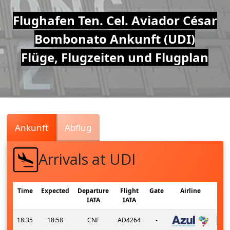
Air
Flughafen Ten. Cel. Aviador César
Bombonato Ankunft (UDI)
Traffic
Flüge, Flugzeiten und Flugplan
Live
Ankunft
Abflug
Arrivals at UDI
Time
Expected
Departure
Flight
Gate
Airline
IATA
IATA
18:35
18:58
CNF
AD4264
-