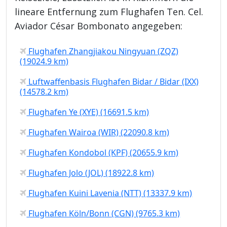
lineare Entfernung zum Flughafen Ten. Cel.
Aviador César Bombonato angegeben:
Flughafen Zhangjiakou Ningyuan (ZQZ)
(19024.9 km)
Luftwaffenbasis Flughafen Bidar / Bidar (IXX)
(14578.2 km)
Flughafen Ye (XYE) (16691.5 km)
Flughafen Wairoa (WIR) (22090.8 km)
Flughafen Kondobol (KPF) (20655.9 km)
Flughafen Jolo (JOL) (18922.8 km)
Flughafen Kuini Lavenia (NTT) (13337.9 km)
Flughafen Köln/Bonn (CGN) (9765.3 km)