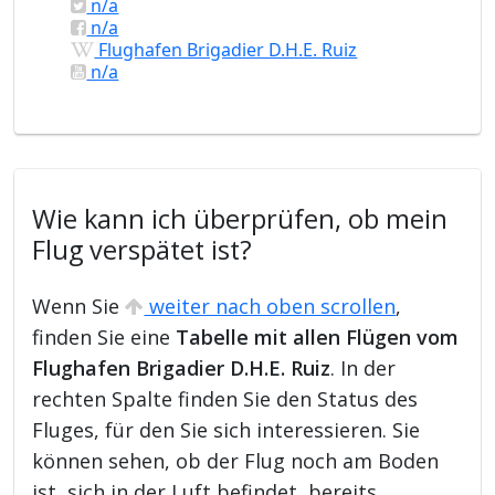
n/a
n/a
Flughafen Brigadier D.H.E. Ruiz
n/a
Wie kann ich überprüfen, ob mein
Flug verspätet ist?
Wenn Sie
weiter nach oben scrollen
,
finden Sie eine
Tabelle mit allen Flügen vom
Flughafen Brigadier D.H.E. Ruiz
. In der
rechten Spalte finden Sie den Status des
Fluges, für den Sie sich interessieren. Sie
können sehen, ob der Flug noch am Boden
ist, sich in der Luft befindet, bereits