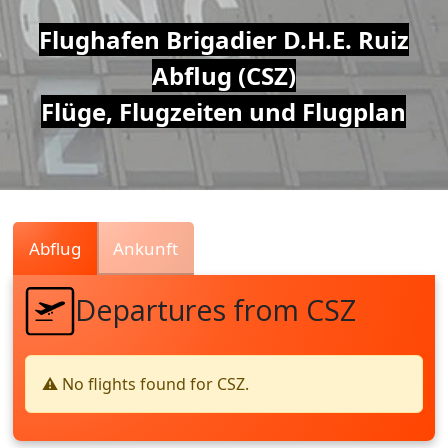
Air
Flughafen Brigadier D.H.E. Ruiz
Abflug (CSZ)
Traffic
Flüge, Flugzeiten und Flugplan
Live
Abflug
Ankunft
Departures from CSZ
⚠️ No flights found for CSZ.