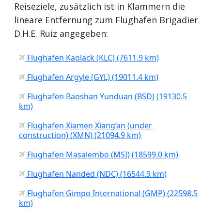
Reiseziele, zusätzlich ist in Klammern die
lineare Entfernung zum Flughafen Brigadier
D.H.E. Ruiz angegeben:
Flughafen Kaolack (KLC) (7611.9 km)
Flughafen Argyle (GYL) (19011.4 km)
Flughafen Baoshan Yunduan (BSD) (19130.5
km)
Flughafen Xiamen Xiang’an (under
construction) (XMN) (21094.9 km)
Flughafen Masalembo (MSI) (18599.0 km)
Flughafen Nanded (NDC) (16544.9 km)
Flughafen Gimpo International (GMP) (22598.5
km)