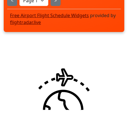
<
>
Free Airport Flight Schedule Widgets
provided by
flightradar.live