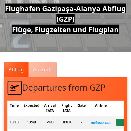
Air
Flughafen Gazipaşa-Alanya Abflug
(GZP)
Traffic
Flüge, Flugzeiten und Flugplan
Live
Abflug
Ankunft
Departures from GZP
Time
Expected
Arrival
Flight
Gate
Airline
St
IATA
IATA
13:10
13:49
VKO
DP836
-
ac