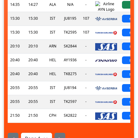
14:35
14:27
ALA
N/A
-
ac
15:30
15:30
IST
JU8195
107
sche
15:30
15:30
IST
TK2595
107
sche
20:10
20:10
ARN
SK2844
-
sche
20:40
20:40
HEL
AY1936
-
sche
20:40
20:40
HEL
TK8275
-
sche
20:55
20:55
IST
JU8194
-
sche
20:55
20:55
IST
TK2597
-
sche
21:50
21:50
CPH
SK2822
-
sche