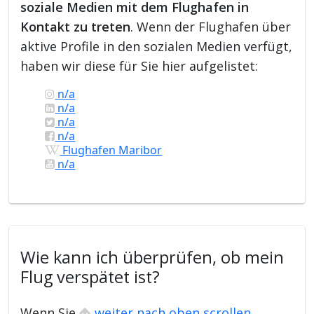
soziale Medien mit dem Flughafen in
Kontakt zu treten
. Wenn der Flughafen über
aktive Profile in den sozialen Medien verfügt,
haben wir diese für Sie hier aufgelistet:
n/a
n/a
n/a
n/a
Flughafen Maribor
n/a
Wie kann ich überprüfen, ob mein
Flug verspätet ist?
Wenn Sie
weiter nach oben scrollen
,