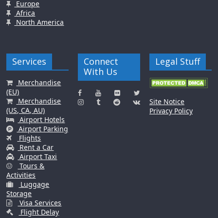
Europe
Africa
North America
Services
Connect
Legal Stuff
With Us
Merchandise
(EU)
Merchandise
Site Notice
(US, CA, AU)
Privacy Policy
Airport Hotels
Airport Parking
Flights
Rent a Car
Airport Taxi
Tours &
Activities
Luggage
Storage
Visa Services
Flight Delay