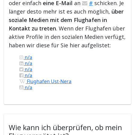
oder einfach
eine E-Mail
an
#
schicken. Je
länger desto mehr ist es auch möglich,
über
soziale Medien mit dem Flughafen in
Kontakt zu treten
. Wenn der Flughafen über
aktive Profile in den sozialen Medien verfügt,
haben wir diese für Sie hier aufgelistet:
n/a
n/a
n/a
n/a
Flughafen Ust-Nera
n/a
Wie kann ich überprüfen, ob mein