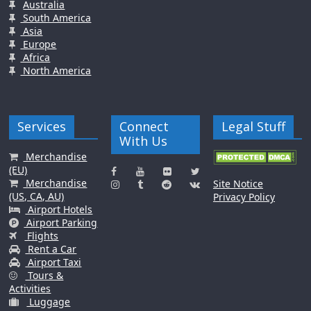
Australia
South America
Asia
Europe
Africa
North America
Services
Connect
Legal Stuff
With Us
Merchandise
(EU)
Merchandise
Site Notice
(US, CA, AU)
Privacy Policy
Airport Hotels
Airport Parking
Flights
Rent a Car
Airport Taxi
Tours &
Activities
Luggage