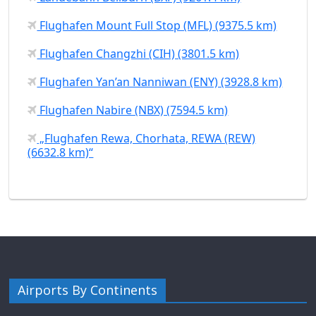
Flughafen Mount Full Stop (MFL) (9375.5 km)
Flughafen Changzhi (CIH) (3801.5 km)
Flughafen Yan’an Nanniwan (ENY) (3928.8 km)
Flughafen Nabire (NBX) (7594.5 km)
„Flughafen Rewa, Chorhata, REWA (REW)
(6632.8 km)“
Airports By Continents