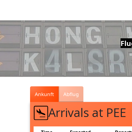
Air
Traffic
Live
Flu
Ankunft
Abflug
Arrivals at PEE