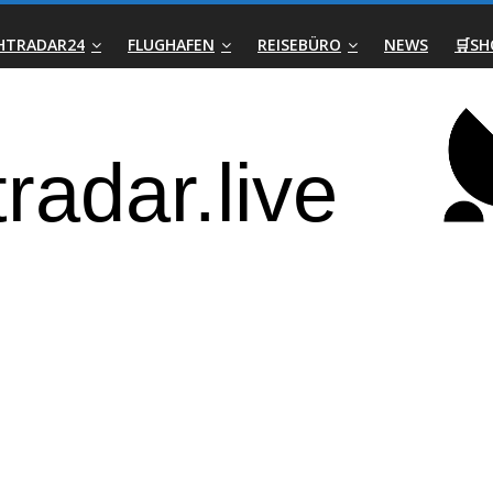
GHTRADAR24
FLUGHAFEN
REISEBÜRO
NEWS
🛒SH