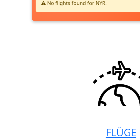
⚠️ No flights found for NYR.
FLÜGE