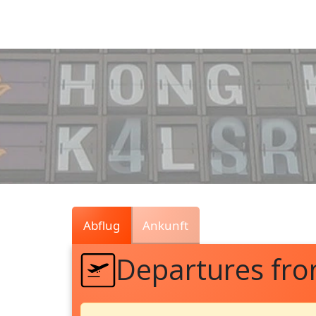
Air
Traffic
Live
Abflug
Ankunft
Departures fr