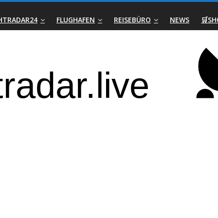
GHTRADAR24
FLUGHAFEN
REISEBÜRO
NEWS
🛒SH