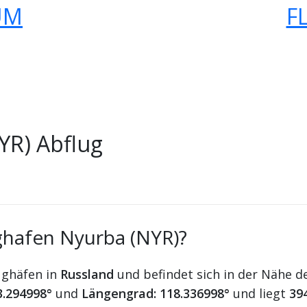
UM
F
YR) Abflug
ghafen Nyurba (NYR)?
ughäfen in
Russland
und befindet sich in der Nähe d
3.294998°
und
Längengrad: 118.336998°
und liegt
39