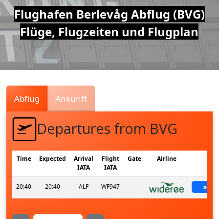
Air
Flughafen Berlevåg Abflug (BVG)
Flüge, Flugzeiten und Flugplan
Traffic
Live
Abflug
Ankunft
Departures from BVG
Time
Expected
Arrival
Flight
Gate
Airline
Sta
IATA
IATA
20:40
20:40
ALF
WF947
-
sche