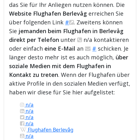
das Sie für Ihr Anliegen nutzen können. Die
Website Flughafen Berlevåg
erreichen Sie
über folgenden Link
#
. Zweitens können
Sie
jemanden beim Flughafen in Berlevåg
direkt per Telefon
unter
n/a kontaktieren
oder einfach
eine E-Mail
an
#
schicken. Je
länger desto mehr ist es auch möglich,
über
soziale Medien mit dem Flughafen in
Kontakt zu treten
. Wenn der Flughafen über
aktive Profile in den sozialen Medien verfügt,
haben wir diese für Sie hier aufgelistet:
n/a
n/a
n/a
n/a
Flughafen Berlevåg
n/a