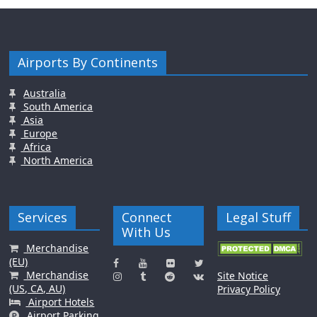
Airports By Continents
Australia
South America
Asia
Europe
Africa
North America
Services
Connect
Legal Stuff
With Us
Merchandise
(EU)
Merchandise
Site Notice
(US, CA, AU)
Privacy Policy
Airport Hotels
Airport Parking