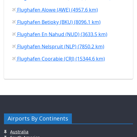
Flughafen Alowe (AWE) (4957.6 km)
Flughafen Betioky (BKU) (8096.1 km)
Flughafen En Nahud (NUD) (3633.5 km)
Flughafen Nelspruit (NLP) (7850.2 km)
Flughafen Coorabie (CRJ) (15344.6 km)
Airports By Continents
Australia