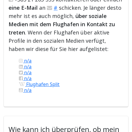
eine E-Mail
an
#
schicken. Je länger desto
mehr ist es auch möglich,
über soziale
Medien mit dem Flughafen in Kontakt zu
treten
. Wenn der Flughafen über aktive
Profile in den sozialen Medien verfügt,
haben wir diese für Sie hier aufgelistet:
n/a
n/a
n/a
n/a
Flughafen Split
n/a
Wie kann ich überprüfen, ob mein