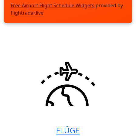
Free Airport Flight Schedule Widgets
provided by
flightradar.live
FLÜGE