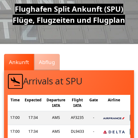
Air
Flughafen Split Ankunft (SPU)
Flüge, Flugzeiten und Flugplan
Traffic
Live
Ankunft
Abflug
Arrivals at SPU
Time
Expected
Departure
Flight
Gate
Airline
IATA
IATA
17:00
17:34
AMS
AF3235
-
17:00
17:34
AMS
DL9433
-