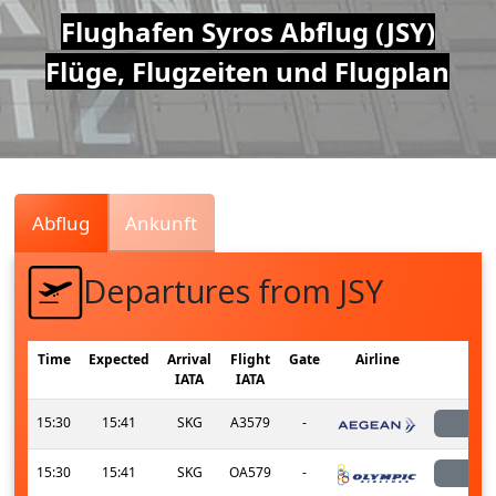
Air
Flughafen Syros Abflug (JSY)
Flüge, Flugzeiten und Flugplan
Traffic
Live
Abflug
Ankunft
Departures from JSY
Time
Expected
Arrival
Flight
Gate
Airline
Sta
IATA
IATA
15:30
15:41
SKG
A3579
-
lan
15:30
15:41
SKG
OA579
-
lan