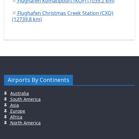
Flughafen Komatipoort (KOF) (7039.2 km)
Flughafen Christmas Creek Station (CXQ)
(12739.8 km)
Airports By Continents
Australia
South America
Asia
Europe
Africa
North America