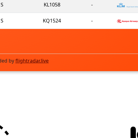
S
KL1058
-
S
KQ1524
-
ded by
flightradar.live