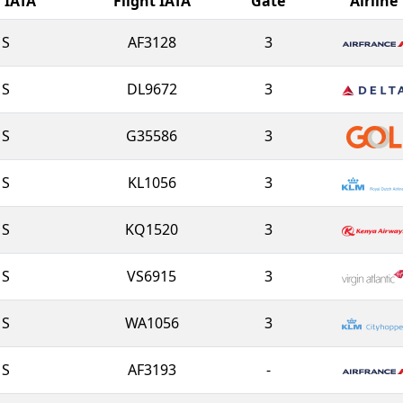
l IATA
Flight IATA
Gate
Airline
S
AF3128
3
S
DL9672
3
S
G35586
3
S
KL1056
3
S
KQ1520
3
S
VS6915
3
S
WA1056
3
S
AF3193
-