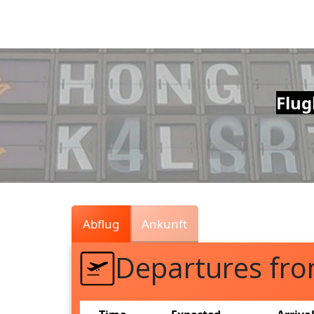
Air
Traffic
Live
Flug
Abflug
Ankunft
Departures fr