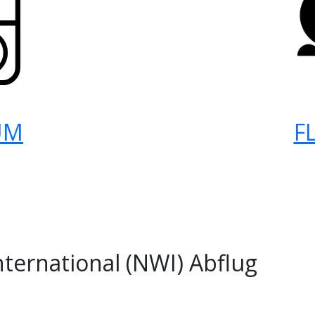
UM
F
ternational (NWI) Abflug