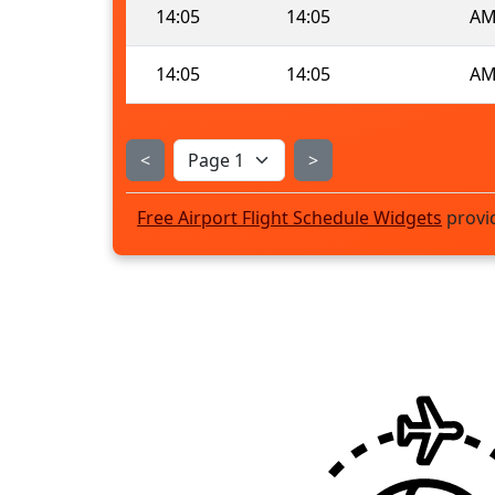
14:05
14:05
AM
14:05
14:05
AM
<
>
Free Airport Flight Schedule Widgets
provi