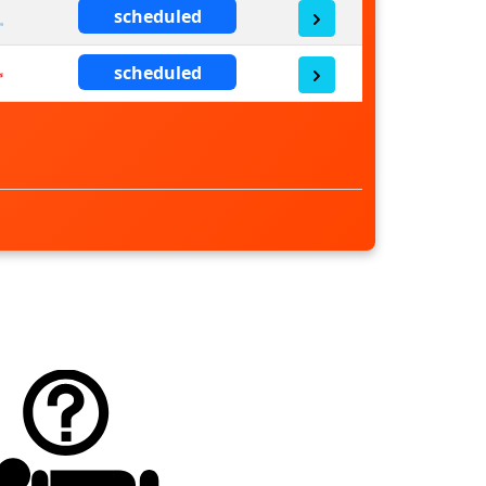
scheduled
scheduled