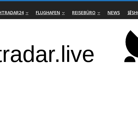
GHTRADAR24
FLUGHAFEN
REISEBÜRO
NEWS
🛒SH