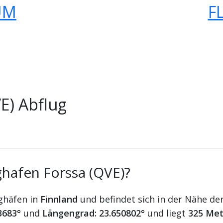
UM
F
E) Abflug
ghafen Forssa (QVE)?
ughäfen in
Finnland
und befindet sich in der Nähe de
3683°
und
Längengrad: 23.650802°
und liegt
325 Met