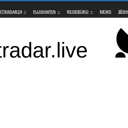
GHTRADAR24
FLUGHAFEN
REISEBÜRO
NEWS
🛒SH