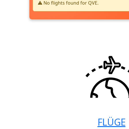
⚠️ No flights found for QVE.
FLÜGE