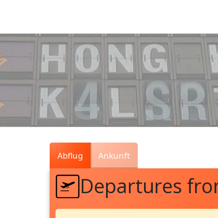
Air
Traffic
Live
Abflug
Ankunft
Departures fr