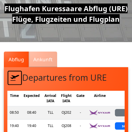
Air
Flughafen Kuressaare Abflug (URE)
Flüge, Flugzeiten und Flugplan
Traffic
Live
Abflug
Ankunft
Departures from URE
Time
Expected
Arrival
Flight
Gate
Airline
Sta
IATA
IATA
08:50
08:40
TLL
OJ202
-
lan
19:40
19:40
TLL
OJ208
-
sche