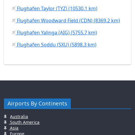
Flughafen Taylor (TYZ) (10530.1 km)
Flughafen Woodward Field (CDN) (8369.2 km)
Flughafen Yalinga (AIG) (5755.7 km)
Flughafen Soddu (SXU) (5898.3 km)
Airports By Continents
Australia
South America
Asia
Europe