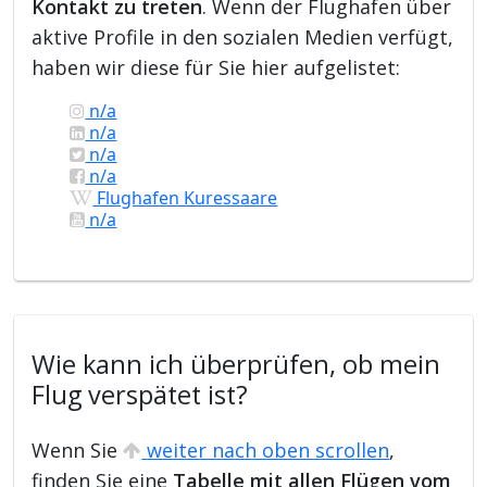
Kontakt zu treten
. Wenn der Flughafen über
aktive Profile in den sozialen Medien verfügt,
haben wir diese für Sie hier aufgelistet:
n/a
n/a
n/a
n/a
Flughafen Kuressaare
n/a
Wie kann ich überprüfen, ob mein
Flug verspätet ist?
Wenn Sie
weiter nach oben scrollen
,
finden Sie eine
Tabelle mit allen Flügen vom