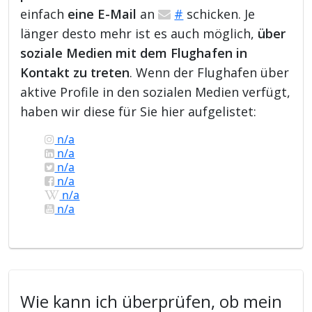
einfach
eine E-Mail
an
#
schicken. Je
länger desto mehr ist es auch möglich,
über
soziale Medien mit dem Flughafen in
Kontakt zu treten
. Wenn der Flughafen über
aktive Profile in den sozialen Medien verfügt,
haben wir diese für Sie hier aufgelistet:
n/a
n/a
n/a
n/a
n/a
n/a
Wie kann ich überprüfen, ob mein