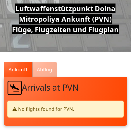
Air
Luftwaffenstützpunkt Dolna
Mitropoliya Ankunft (PVN)
Traffic
Flüge, Flugzeiten und Flugplan
Live
Ankunft
Abflug
Arrivals at PVN
⚠️ No flights found for PVN.