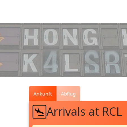
Air
Traffic
Live
Ankunft
Abflug
Arrivals at RCL