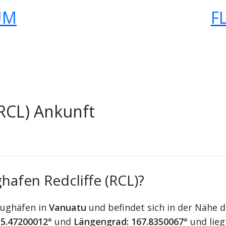
UM
F
(RCL) Ankunft
hafen Redcliffe (RCL)?
Flughäfen in
Vanuatu
und befindet sich in der Nähe 
15.47200012°
und
Längengrad: 167.8350067°
und lie