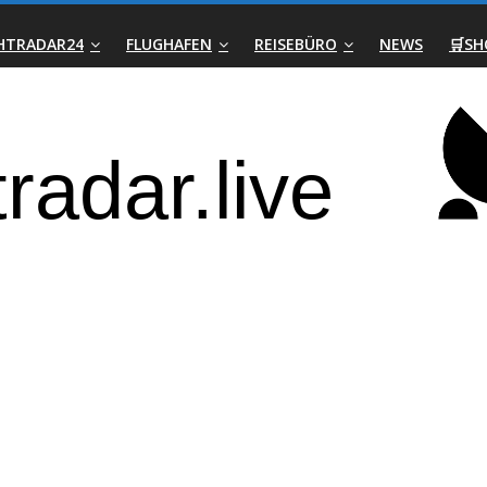
GHTRADAR24
FLUGHAFEN
REISEBÜRO
NEWS
🛒SH