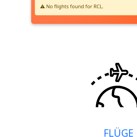
⚠️ No flights found for RCL.
FLÜGE