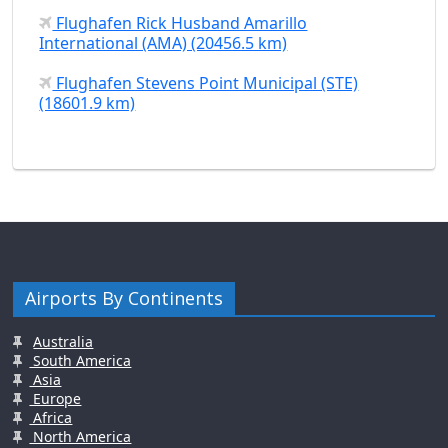
Flughafen Rick Husband Amarillo
International (AMA) (20456.5 km)
Flughafen Stevens Point Municipal (STE)
(18601.9 km)
Airports By Continents
Australia
South America
Asia
Europe
Africa
North America