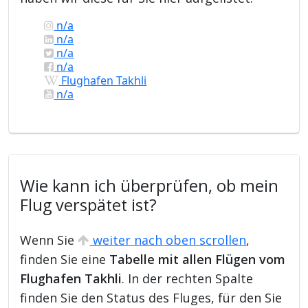
n/a
n/a
n/a
n/a
Flughafen Takhli
n/a
Wie kann ich überprüfen, ob mein
Flug verspätet ist?
Wenn Sie
weiter nach oben scrollen
,
finden Sie eine
Tabelle mit allen Flügen vom
Flughafen Takhli
. In der rechten Spalte
finden Sie den Status des Fluges, für den Sie