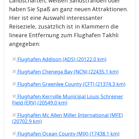
Landschaften, weißen Sandstränden oder
haben Sie Spaß an ganz neuen Attraktionen.
Hier ist eine Auswahl interessanter
Reiseziele, zusätzlich ist in Klammern die
lineare Entfernung zum Flughafen Takhli
angegeben:
Flughafen Addison (ADS) (20122.0 km)
Flughafen Chenega Bay (NCN) (22435.1 km)
Flughafen Greenlee County (CFT) (21374.3 km)
Flughafen Kerrville Municipal Louis Schreiner
Field (ERV) (20549.0 km)
Flughafen Mc Allen Miller International (MFE)
(20702.9 km)
Flughafen Ocean County (MJX) (17438.1 km)