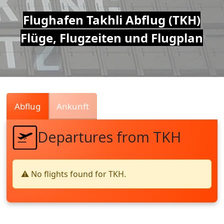
Air
Flughafen Takhli Abflug (TKH)
Flüge, Flugzeiten und Flugplan
Traffic
Live
Abflug
Ankunft
Departures from TKH
⚠️ No flights found for TKH.