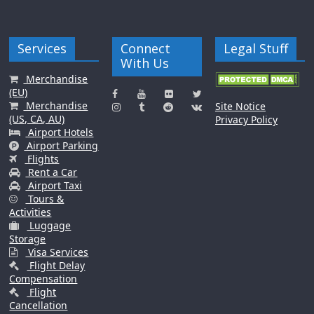
Services
Connect
Legal Stuff
With Us
Merchandise
(EU)
Merchandise
Site Notice
(US, CA, AU)
Privacy Policy
Airport Hotels
Airport Parking
Flights
Rent a Car
Airport Taxi
Tours &
Activities
Luggage
Storage
Visa Services
Flight Delay
Compensation
Flight
Cancellation