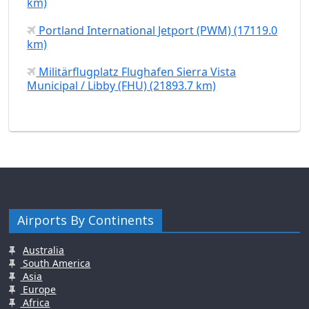
km)
Portland International Jetport (PWM) (17119.0
km)
Militärflugplatz Flughafen Sierra Vista
Municipal / Libby (FHU) (21893.7 km)
Airports By Continents
Australia
South America
Asia
Europe
Africa