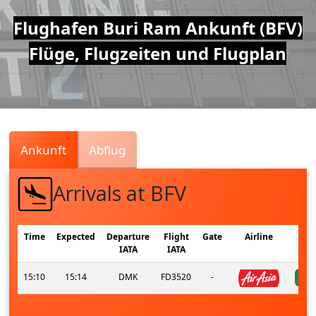
Air
Flughafen Buri Ram Ankunft (BFV)
Flüge, Flugzeiten und Flugplan
Traffic
Live
Ankunft
Abflug
Arrivals at BFV
Time
Expected
Departure
Flight
Gate
Airline
IATA
IATA
15:10
15:14
DMK
FD3520
-