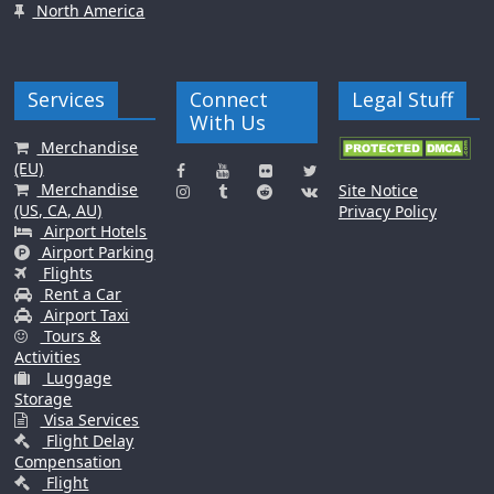
North America
Services
Connect
Legal Stuff
With Us
Merchandise
(EU)
Merchandise
Site Notice
(US, CA, AU)
Privacy Policy
Airport Hotels
Airport Parking
Flights
Rent a Car
Airport Taxi
Tours &
Activities
Luggage
Storage
Visa Services
Flight Delay
Compensation
Flight